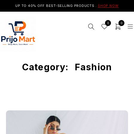
UP TO 40% OFF BEST-SELLING PRODUCTS .
SHOP NOW
0
0
Category:
Fashion